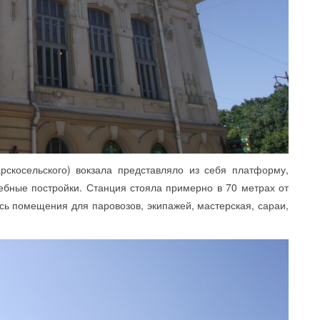
осельского) вокзала представляло из себя платформу,
ные постройки. Станция стояла примерно в 70 метрах от
сь помещения для паровозов, экипажей, мастерская, сараи,